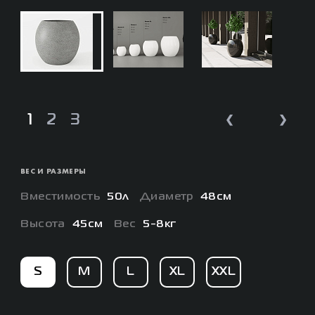
❮
❯
1
2
3
ВЕС И РАЗМЕРЫ
Вместимость
50л
Диаметр
48см
Высота
45см
Вес
5-8кг
S
M
L
XL
XXL